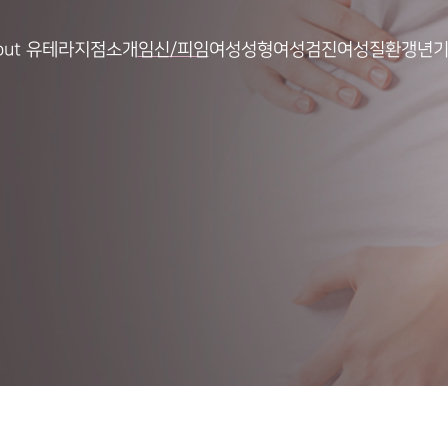
out 유테라
지점소개
임신/피임
여성성형
여성검진
여성질환
갱년