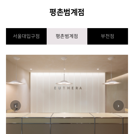
평촌범계점
서울대입구점
평촌범계점
부천점
‹
›