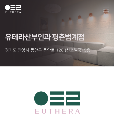
유테라산부인과 평촌범계점
경기도 안양시 동안구 동안로 128 (신포빌딩) 5층