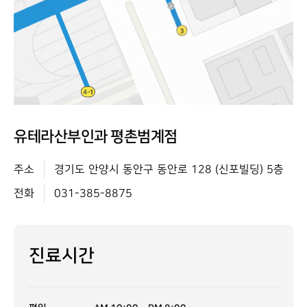
유테라산부인과 평촌범계점
주소
경기도 안양시 동안구 동안로 128 (신포빌딩) 5층
전화
031-385-8875
진료시간